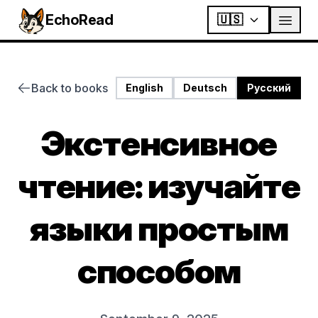
EchoRead
🇺🇸
Back to books
English
Deutsch
Русский
Экстенсивное
чтение: изучайте
языки простым
способом